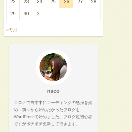
22
23
24
25
26
27
28
29
30
31
« 9月
naco
コロナで自粛中にコーディングの勉強を始
め、前々から始めたかったブログを
WordPressで始めました。ブログ超初心者
ですがボチボチ更新して行きます。