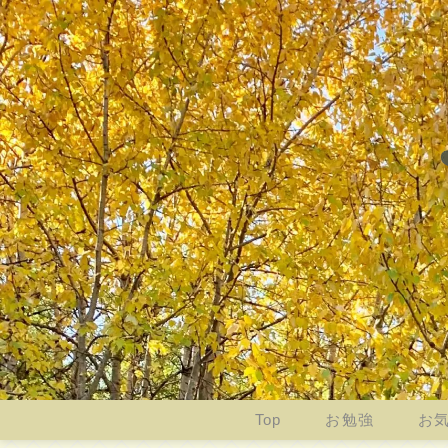
Top
お勉強
お