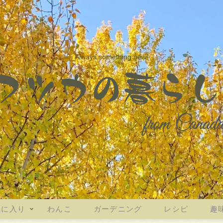
Always something new!
気に入り
わんこ
ガーデニング
レシピ
趣