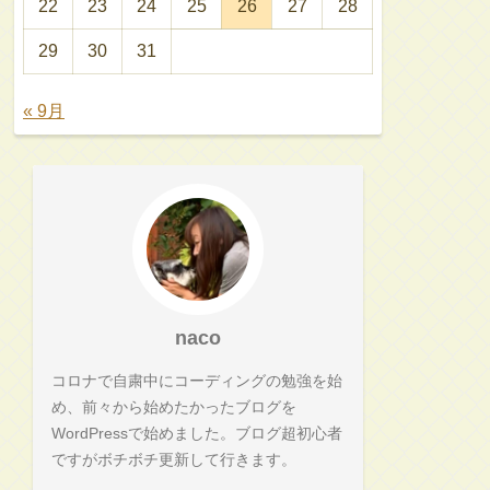
22
23
24
25
26
27
28
29
30
31
« 9月
naco
コロナで自粛中にコーディングの勉強を始
め、前々から始めたかったブログを
WordPressで始めました。ブログ超初心者
ですがボチボチ更新して行きます。