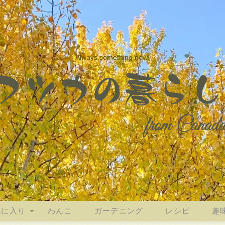
Always something new!
気に入り
わんこ
ガーデニング
レシピ
趣