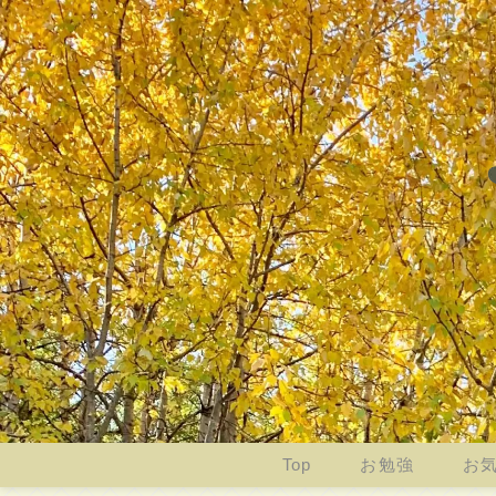
Top
お勉強
お